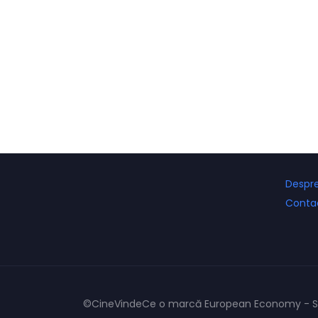
Despre
Conta
©CineVindeCe o marcă European Economy - Si