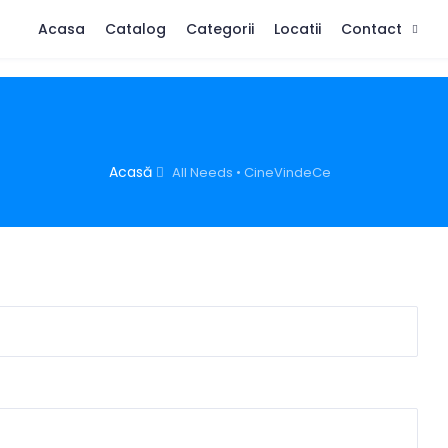
Acasa
Catalog
Categorii
Locatii
Contact
Acasă
All Needs • CineVindeCe