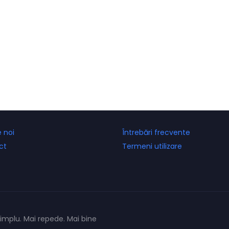
 noi
Întrebări frecvente
ct
Termeni utilizare
mplu. Mai repede. Mai bine