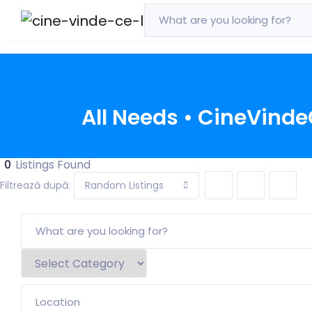
All Needs • CineVind
0
Listings Found
Random Listings
Filtrează după: