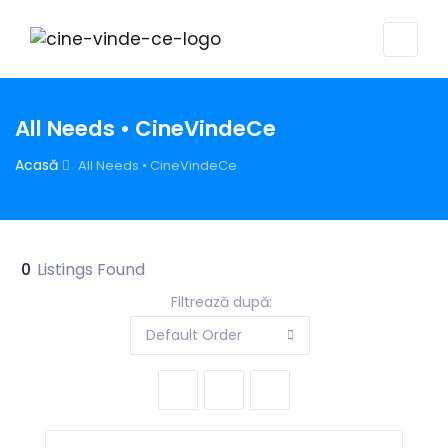
All Needs • CineVindeCe
Acasă
All Needs • CineVindeCe
0
Listings Found
Filtrează după:
Default Order